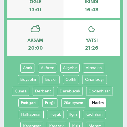
ÖĞLE
İKINDI
13:01
16:48
AKŞAM
YATSI
20:00
21:26
Ahırlı
Akören
Akşehir
Altınekin
Beyşehir
Bozkır
Çeltik
Cihanbeyli
Çumra
Derbent
Derebucak
Doğanhisar
Emirgazi
Ereğli
Güneysınır
Hadim
Halkapınar
Hüyük
Ilgın
Kadınhanı
Karapınar
Karatay
Kulu
Meram