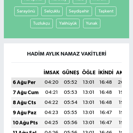
Sarayönü
Selçuklu
Seydişehir
Taşkent
Tuzlukçu
Yalıhüyük
Yunak
HADIM AYLIK NAMAZ VAKITLERI
İMSAK
GÜNEŞ
ÖĞLE
İKINDI
AKŞA
6 Ağu Per
04:20
05:52
13:01
16:48
20:00
7 Ağu Cum
04:21
05:53
13:01
16:48
19:59
8 Ağu Cts
04:22
05:54
13:01
16:48
19:58
9 Ağu Paz
04:23
05:55
13:01
16:47
19:57
10 Ağu Pts
04:25
05:56
13:01
16:47
19:56
11 Ağu Sal
04:26
05:56
13:01
16:46
19:55