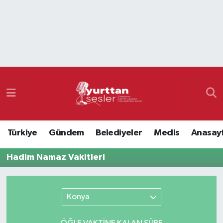
Nöbetçi Eczaneler
Hava Durumu
Namaz Vakitleri
Trafik Durumu
Türkiye
Gündem
Belediyeler
Meclis
Anasay
Süper Lig Puan Durumu ve Fikstür
Hadim Namaz Vakitleri
Tüm Manşetler
Son Dakika Haberleri
Konya
Haber Arşivi