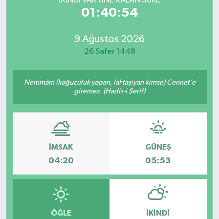
İKINDI VAKTİNE KALAN SÜRE
01:40:54
9 Ağustos 2026
26 Safer 1448
Nemmâm (koğuculuk yapan, laf taşıyan kimse) Cennet’e
giremez. (Hadis-i Şerif)
İMSAK
GÜNEŞ
04:20
05:53
ÖĞLE
İKINDI