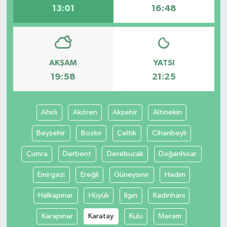
13:01
16:48
AKŞAM
YATSI
19:58
21:25
Ahırlı
Akören
Akşehir
Altınekin
Beyşehir
Bozkır
Çeltik
Cihanbeyli
Çumra
Derbent
Derebucak
Doğanhisar
Emirgazi
Ereğli
Güneysınır
Hadim
Halkapınar
Hüyük
Ilgın
Kadınhanı
Karapınar
Karatay
Kulu
Meram