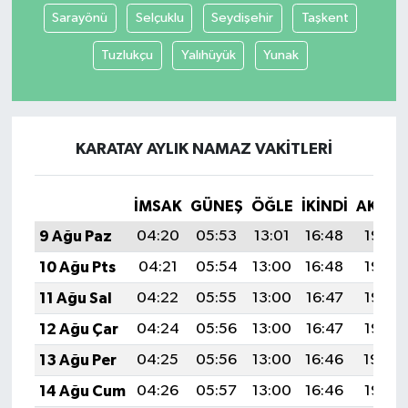
Sarayönü
Selçuklu
Seydişehir
Taşkent
Tuzlukçu
Yalıhüyük
Yunak
KARATAY AYLIK NAMAZ VAKITLERI
İMSAK
GÜNEŞ
ÖĞLE
İKINDI
AKŞA
9 Ağu Paz
04:20
05:53
13:01
16:48
19:58
10 Ağu Pts
04:21
05:54
13:00
16:48
19:57
11 Ağu Sal
04:22
05:55
13:00
16:47
19:56
12 Ağu Çar
04:24
05:56
13:00
16:47
19:55
13 Ağu Per
04:25
05:56
13:00
16:46
19:54
14 Ağu Cum
04:26
05:57
13:00
16:46
19:52