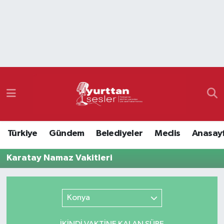
Nöbetçi Eczaneler
Hava Durumu
Namaz Vakitleri
Trafik Durumu
Türkiye
Gündem
Belediyeler
Meclis
Anasay
Süper Lig Puan Durumu ve Fikstür
Karatay Namaz Vakitleri
Tüm Manşetler
Son Dakika Haberleri
Konya
Haber Arşivi