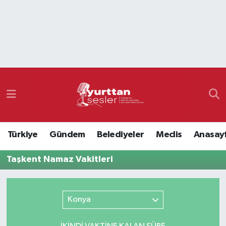
Nöbetçi Eczaneler
Hava Durumu
Namaz Vakitleri
Trafik Durumu
Türkiye
Gündem
Belediyeler
Meclis
Anasay
Süper Lig Puan Durumu ve Fikstür
Taşkent Namaz Vakitleri
Tüm Manşetler
Son Dakika Haberleri
Konya
Haber Arşivi