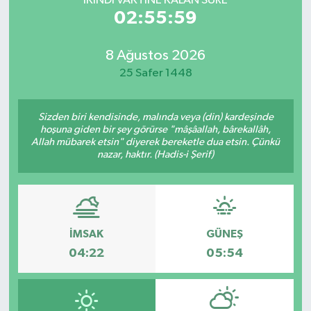
İKINDI VAKTİNE KALAN SÜRE
02:55:59
8 Ağustos 2026
25 Safer 1448
Sizden biri kendisinde, malında veya (din) kardeşinde
hoşuna giden bir şey görürse "mâşâallah, bârekallâh,
Allah mübarek etsin" diyerek bereketle dua etsin. Çünkü
nazar, haktır. (Hadis-i Şerif)
İMSAK
GÜNEŞ
04:22
05:54