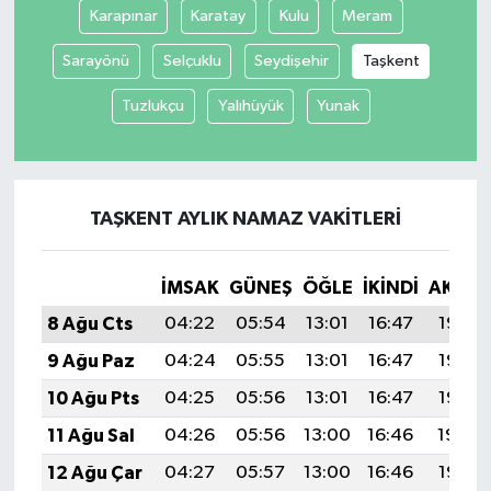
Karapınar
Karatay
Kulu
Meram
Sarayönü
Selçuklu
Seydişehir
Taşkent
Tuzlukçu
Yalıhüyük
Yunak
TAŞKENT AYLIK NAMAZ VAKITLERI
İMSAK
GÜNEŞ
ÖĞLE
İKINDI
AKŞA
8 Ağu Cts
04:22
05:54
13:01
16:47
19:58
9 Ağu Paz
04:24
05:55
13:01
16:47
19:57
10 Ağu Pts
04:25
05:56
13:01
16:47
19:55
11 Ağu Sal
04:26
05:56
13:00
16:46
19:54
12 Ağu Çar
04:27
05:57
13:00
16:46
19:53