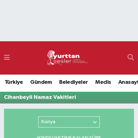
Nöbetçi Eczaneler
Hava Durumu
Namaz Vakitleri
Trafik Durumu
Türkiye
Gündem
Belediyeler
Meclis
Anasay
Süper Lig Puan Durumu ve Fikstür
Cihanbeyli Namaz Vakitleri
Tüm Manşetler
Son Dakika Haberleri
Konya
Haber Arşivi