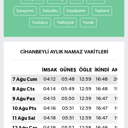
Sarayönü
Selçuklu
Seydişehir
Taşkent
Tuzlukçu
Yalıhüyük
Yunak
CIHANBEYLI AYLIK NAMAZ VAKITLERI
İMSAK
GÜNEŞ
ÖĞLE
İKINDI
AKŞA
7 Ağu Cum
04:12
05:48
12:59
16:48
20:00
8 Ağu Cts
04:14
05:49
12:59
16:48
19:59
9 Ağu Paz
04:15
05:50
12:59
16:47
19:58
10 Ağu Pts
04:16
05:51
12:59
16:47
19:57
11 Ağu Sal
04:18
05:51
12:59
16:47
19:56
12 Ağu Çar
04:19
05:52
12:58
16:46
19:55