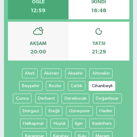
ÖĞLE
İKINDI
12:59
16:48
AKŞAM
YATSI
20:00
21:29
Ahırlı
Akören
Akşehir
Altınekin
Beyşehir
Bozkır
Çeltik
Cihanbeyli
Çumra
Derbent
Derebucak
Doğanhisar
Emirgazi
Ereğli
Güneysınır
Hadim
Halkapınar
Hüyük
Ilgın
Kadınhanı
Karapınar
Karatay
Kulu
Meram