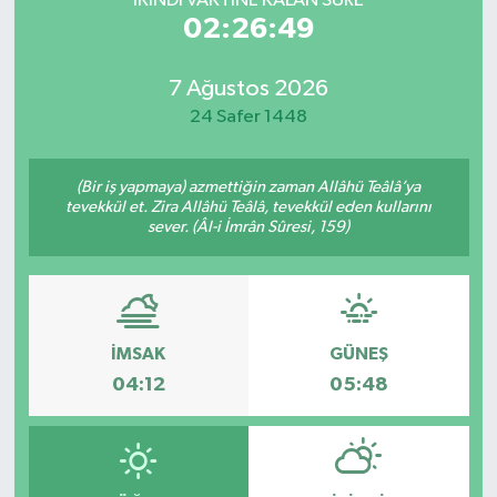
İKINDI VAKTİNE KALAN SÜRE
02:26:49
7 Ağustos 2026
24 Safer 1448
(Bir iş yapmaya) azmettiğin zaman Allâhü Teâlâ’ya
tevekkül et. Zira Allâhü Teâlâ, tevekkül eden kullarını
sever. (Âl-i İmrân Sûresi, 159)
İMSAK
GÜNEŞ
04:12
05:48