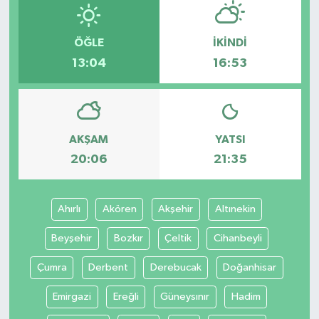
ÖĞLE
İKINDI
13:04
16:53
AKŞAM
YATSI
20:06
21:35
Ahırlı
Akören
Akşehir
Altınekin
Beyşehir
Bozkır
Çeltik
Cihanbeyli
Çumra
Derbent
Derebucak
Doğanhisar
Emirgazi
Ereğli
Güneysınır
Hadim