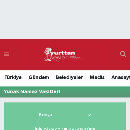
Nöbetçi Eczaneler
Hava Durumu
Namaz Vakitleri
Trafik Durumu
Türkiye
Gündem
Belediyeler
Meclis
Anasay
Süper Lig Puan Durumu ve Fikstür
Yunak Namaz Vakitleri
Tüm Manşetler
Son Dakika Haberleri
Konya
Haber Arşivi