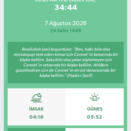
İKINDI VAKTİNE KALAN SÜRE
34:44
7 Ağustos 2026
24 Safer 1448
Resûlullah (sav) buyurdular: “Ben, haklı bile olsa
münakaşayı terk eden kimse için Cennet’in kenarında bir
köşke kefilim. Şaka bile olsa yalan söylemeyen için
Cennet’in ortasında bir köşke kefilim. Ahlâkını
güzelleştiren için de Cennet’in en üst derecesinde bir
köşke kefilim.” (Hadis-i Şerif)
İMSAK
GÜNEŞ
04:16
05:52