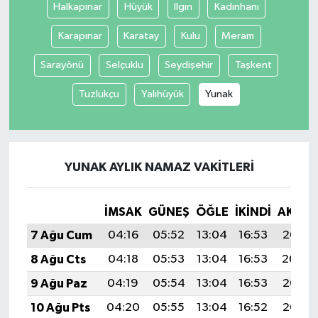
Halkapınar
Hüyük
Ilgın
Kadınhanı
Karapınar
Karatay
Kulu
Meram
Sarayönü
Selçuklu
Seydişehir
Taşkent
Tuzlukçu
Yalıhüyük
Yunak
YUNAK AYLIK NAMAZ VAKITLERI
İMSAK
GÜNEŞ
ÖĞLE
İKINDI
AKŞA
7 Ağu Cum
04:16
05:52
13:04
16:53
20:06
8 Ağu Cts
04:18
05:53
13:04
16:53
20:04
9 Ağu Paz
04:19
05:54
13:04
16:53
20:03
10 Ağu Pts
04:20
05:55
13:04
16:52
20:02