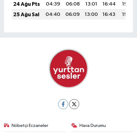
24 Ağu Pts
04:39
06:08
13:01
16:44
19:44
25 Ağu Sal
04:40
06:09
13:00
16:43
19:42
Nöbetçi Eczaneler
Hava Durumu