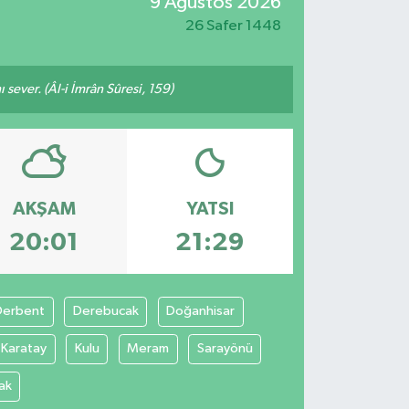
9 Ağustos 2026
26 Safer 1448
 sever. (Âl-i İmrân Sûresi, 159)
AKŞAM
YATSI
20:01
21:29
Derbent
Derebucak
Doğanhisar
Karatay
Kulu
Meram
Sarayönü
ak