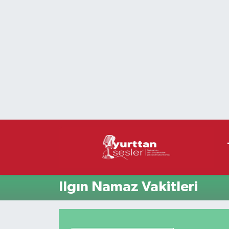
Nöbetçi Eczaneler
Hava Durumu
Namaz Vakitleri
Trafik Durumu
Süper Lig Puan Durumu ve Fikstür
Tüm Manşetler
Ilgın Namaz Vakitleri
Son Dakika Haberleri
Haber Arşivi