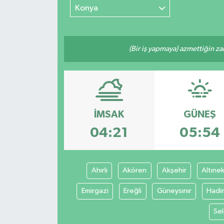
Konya
(Bir iş yapmaya) azmettiğin zam
İMSAK
GÜNEŞ
04:21
05:54
Ahırlı
Akören
Akşehir
Altınek
Emirgazi
Ereğli
Güneysınır
Hadi
Sel