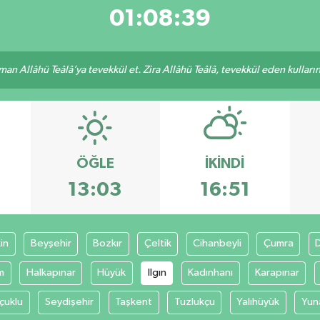
01:08:39
an Allâhü Teâlâ’ya tevekkül et. Zira Allâhü Teâlâ, tevekkül eden kullarını
ÖĞLE
İKINDI
13:03
16:51
in
Beyşehir
Bozkır
Çeltik
Cihanbeyli
Çumra
m
Halkapınar
Hüyük
Ilgın
Kadınhanı
Karapınar
çuklu
Seydişehir
Taşkent
Tuzlukçu
Yalıhüyük
Yun