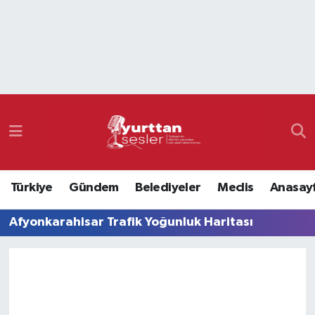
Nöbetçi Eczaneler
Hava Durumu
Namaz Vakitleri
Trafik Durumu
Türkiye
Gündem
Belediyeler
Meclis
Anasay
Süper Lig Puan Durumu ve Fikstür
Afyonkarahisar Trafik Yoğunluk Haritası
Tüm Manşetler
Son Dakika Haberleri
Haber Arşivi