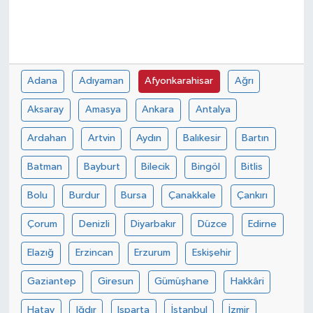
Adana
Adıyaman
Afyonkarahisar
Ağrı
Aksaray
Amasya
Ankara
Antalya
Ardahan
Artvin
Aydın
Balıkesir
Bartın
Batman
Bayburt
Bilecik
Bingöl
Bitlis
Bolu
Burdur
Bursa
Çanakkale
Çankırı
Çorum
Denizli
Diyarbakır
Düzce
Edirne
Elazığ
Erzincan
Erzurum
Eskişehir
Gaziantep
Giresun
Gümüşhane
Hakkâri
Hatay
Iğdır
Isparta
İstanbul
İzmir