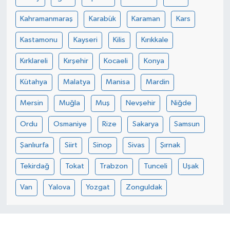
Kahramanmaraş
Karabük
Karaman
Kars
Kastamonu
Kayseri
Kilis
Kırıkkale
Kırklareli
Kırşehir
Kocaeli
Konya
Kütahya
Malatya
Manisa
Mardin
Mersin
Muğla
Muş
Nevşehir
Niğde
Ordu
Osmaniye
Rize
Sakarya
Samsun
Şanlıurfa
Siirt
Sinop
Sivas
Şırnak
Tekirdağ
Tokat
Trabzon
Tunceli
Uşak
Van
Yalova
Yozgat
Zonguldak