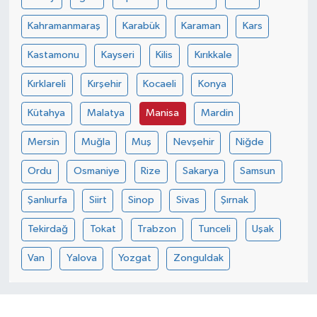
Kahramanmaraş
Karabük
Karaman
Kars
Kastamonu
Kayseri
Kilis
Kırıkkale
Kırklareli
Kırşehir
Kocaeli
Konya
Kütahya
Malatya
Manisa
Mardin
Mersin
Muğla
Muş
Nevşehir
Niğde
Ordu
Osmaniye
Rize
Sakarya
Samsun
Şanlıurfa
Siirt
Sinop
Sivas
Şırnak
Tekirdağ
Tokat
Trabzon
Tunceli
Uşak
Van
Yalova
Yozgat
Zonguldak