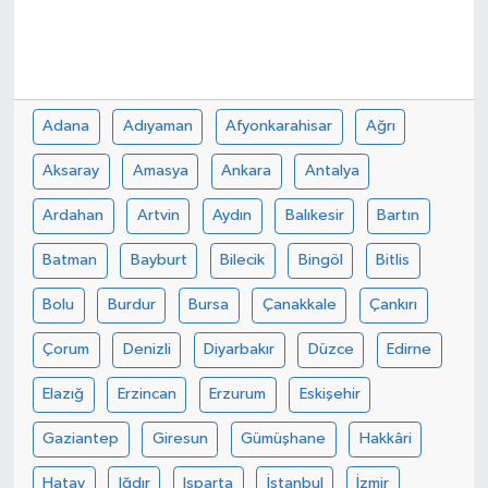
Adana
Adıyaman
Afyonkarahisar
Ağrı
Aksaray
Amasya
Ankara
Antalya
Ardahan
Artvin
Aydın
Balıkesir
Bartın
Batman
Bayburt
Bilecik
Bingöl
Bitlis
Bolu
Burdur
Bursa
Çanakkale
Çankırı
Çorum
Denizli
Diyarbakır
Düzce
Edirne
Elazığ
Erzincan
Erzurum
Eskişehir
Gaziantep
Giresun
Gümüşhane
Hakkâri
Hatay
Iğdır
Isparta
İstanbul
İzmir