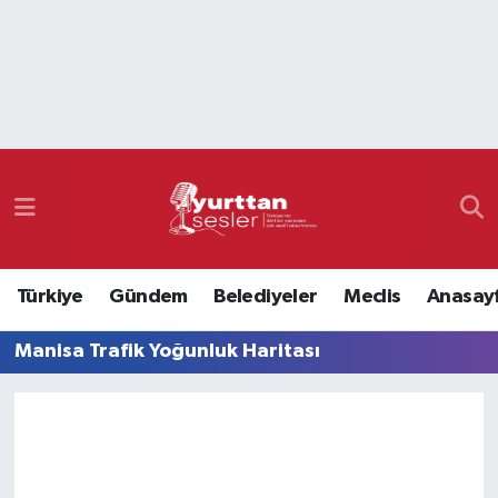
Nöbetçi Eczaneler
Hava Durumu
Namaz Vakitleri
Trafik Durumu
Türkiye
Gündem
Belediyeler
Meclis
Anasay
Süper Lig Puan Durumu ve Fikstür
Manisa Trafik Yoğunluk Haritası
Tüm Manşetler
Son Dakika Haberleri
Haber Arşivi