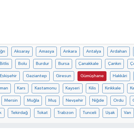
ğrı
Aksaray
Amasya
Ankara
Antalya
Ardahan
Bitlis
Bolu
Burdur
Bursa
Çanakkale
Çankırı
Ç
Eskişehir
Gaziantep
Giresun
Gümüşhane
Hakkâri
aman
Kars
Kastamonu
Kayseri
Kilis
Kırıkkale
Kı
Mersin
Muğla
Muş
Nevşehir
Niğde
Ordu
k
Tekirdağ
Tokat
Trabzon
Tunceli
Uşak
Van