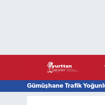
Nöbetçi Eczaneler
Hava Durumu
Namaz Vakitleri
Trafik Durumu
Süper Lig Puan Durumu ve Fikstür
Tüm Manşetler
Gümüşhane Trafik Yoğunlu
Son Dakika Haberleri
Haber Arşivi