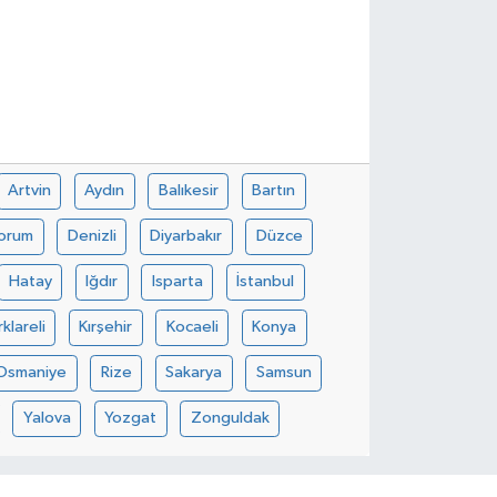
Artvin
Aydın
Balıkesir
Bartın
orum
Denizli
Diyarbakır
Düzce
Hatay
Iğdır
Isparta
İstanbul
rklareli
Kırşehir
Kocaeli
Konya
Osmaniye
Rize
Sakarya
Samsun
Yalova
Yozgat
Zonguldak