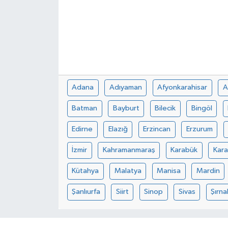
Adana
Adıyaman
Afyonkarahisar
A
Batman
Bayburt
Bilecik
Bingöl
Edirne
Elazığ
Erzincan
Erzurum
İzmir
Kahramanmaraş
Karabük
Kar
Kütahya
Malatya
Manisa
Mardin
Şanlıurfa
Siirt
Sinop
Sivas
Şırna