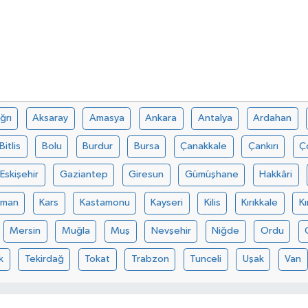
ğrı
Aksaray
Amasya
Ankara
Antalya
Ardahan
Bitlis
Bolu
Burdur
Bursa
Çanakkale
Çankırı
Ç
Eskişehir
Gaziantep
Giresun
Gümüşhane
Hakkâri
aman
Kars
Kastamonu
Kayseri
Kilis
Kırıkkale
Kı
Mersin
Muğla
Muş
Nevşehir
Niğde
Ordu
k
Tekirdağ
Tokat
Trabzon
Tunceli
Uşak
Van