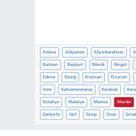
Adana
Adıyaman
Afyonkarahisar
A
Batman
Bayburt
Bilecik
Bingöl
Edirne
Elazığ
Erzincan
Erzurum
İzmir
Kahramanmaraş
Karabük
Kar
Kütahya
Malatya
Manisa
Mardin
Şanlıurfa
Siirt
Sinop
Sivas
Şırna