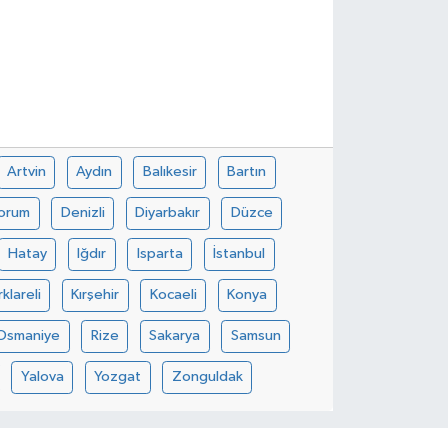
Artvin
Aydın
Balıkesir
Bartın
orum
Denizli
Diyarbakır
Düzce
Hatay
Iğdır
Isparta
İstanbul
rklareli
Kırşehir
Kocaeli
Konya
Osmaniye
Rize
Sakarya
Samsun
Yalova
Yozgat
Zonguldak