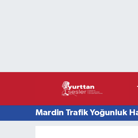
Nöbetçi Eczaneler
Hava Durumu
Namaz Vakitleri
Trafik Durumu
Süper Lig Puan Durumu ve Fikstür
Tüm Manşetler
Mardin Trafik Yoğunluk Ha
Son Dakika Haberleri
Haber Arşivi