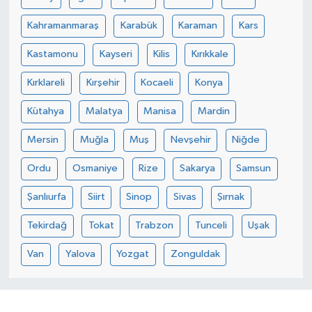
Kahramanmaraş
Karabük
Karaman
Kars
Kastamonu
Kayseri
Kilis
Kırıkkale
Kırklareli
Kırşehir
Kocaeli
Konya
Kütahya
Malatya
Manisa
Mardin
Mersin
Muğla
Muş
Nevşehir
Niğde
Ordu
Osmaniye
Rize
Sakarya
Samsun
Şanlıurfa
Siirt
Sinop
Sivas
Şırnak
Tekirdağ
Tokat
Trabzon
Tunceli
Uşak
Van
Yalova
Yozgat
Zonguldak