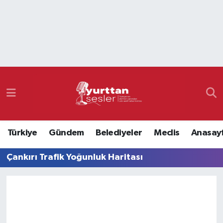
Nöbetçi Eczaneler
Hava Durumu
Namaz Vakitleri
Trafik Durumu
Türkiye
Gündem
Belediyeler
Meclis
Anasay
Süper Lig Puan Durumu ve Fikstür
Çankırı Trafik Yoğunluk Haritası
Tüm Manşetler
Son Dakika Haberleri
Haber Arşivi