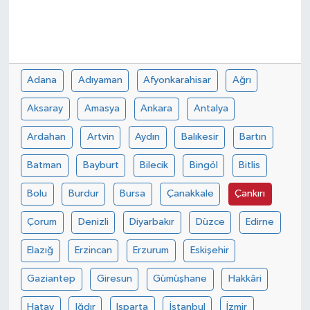
Adana
Adıyaman
Afyonkarahisar
Ağrı
Aksaray
Amasya
Ankara
Antalya
Ardahan
Artvin
Aydın
Balıkesir
Bartın
Batman
Bayburt
Bilecik
Bingöl
Bitlis
Bolu
Burdur
Bursa
Çanakkale
Çankırı
Çorum
Denizli
Diyarbakır
Düzce
Edirne
Elazığ
Erzincan
Erzurum
Eskişehir
Gaziantep
Giresun
Gümüşhane
Hakkâri
Hatay
Iğdır
Isparta
İstanbul
İzmir