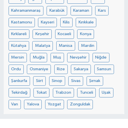
Kahramanmaraş
Karabük
Karaman
Kars
Kastamonu
Kayseri
Kilis
Kırıkkale
Kırklareli
Kırşehir
Kocaeli
Konya
Kütahya
Malatya
Manisa
Mardin
Mersin
Muğla
Muş
Nevşehir
Niğde
Ordu
Osmaniye
Rize
Sakarya
Samsun
Şanlıurfa
Siirt
Sinop
Sivas
Şırnak
Tekirdağ
Tokat
Trabzon
Tunceli
Uşak
Van
Yalova
Yozgat
Zonguldak