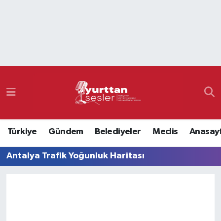
Nöbetçi Eczaneler
Hava Durumu
Namaz Vakitleri
Trafik Durumu
Türkiye
Gündem
Belediyeler
Meclis
Anasay
Süper Lig Puan Durumu ve Fikstür
Antalya Trafik Yoğunluk Haritası
Tüm Manşetler
Son Dakika Haberleri
Haber Arşivi