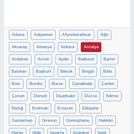
Adana
Adıyaman
Afyonkarahisar
Ağrı
Aksaray
Amasya
Ankara
Antalya
Ardahan
Artvin
Aydın
Balıkesir
Bartın
Batman
Bayburt
Bilecik
Bingöl
Bitlis
Bolu
Burdur
Bursa
Çanakkale
Çankırı
Çorum
Denizli
Diyarbakır
Düzce
Edirne
Elazığ
Erzincan
Erzurum
Eskişehir
Gaziantep
Giresun
Gümüşhane
Hakkâri
Hatay
Iğdır
Isparta
İstanbul
İzmir