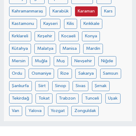
Kahramanmaraş
Karabük
Karaman
Kars
Kastamonu
Kayseri
Kilis
Kırıkkale
Kırklareli
Kırşehir
Kocaeli
Konya
Kütahya
Malatya
Manisa
Mardin
Mersin
Muğla
Muş
Nevşehir
Niğde
Ordu
Osmaniye
Rize
Sakarya
Samsun
Şanlıurfa
Siirt
Sinop
Sivas
Şırnak
Tekirdağ
Tokat
Trabzon
Tunceli
Uşak
Van
Yalova
Yozgat
Zonguldak