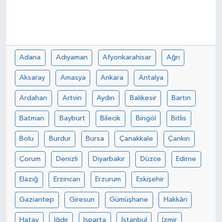
Adana
Adıyaman
Afyonkarahisar
Ağrı
Aksaray
Amasya
Ankara
Antalya
Ardahan
Artvin
Aydın
Balıkesir
Bartın
Batman
Bayburt
Bilecik
Bingöl
Bitlis
Bolu
Burdur
Bursa
Çanakkale
Çankırı
Çorum
Denizli
Diyarbakır
Düzce
Edirne
Elazığ
Erzincan
Erzurum
Eskişehir
Gaziantep
Giresun
Gümüşhane
Hakkâri
Hatay
Iğdır
Isparta
İstanbul
İzmir