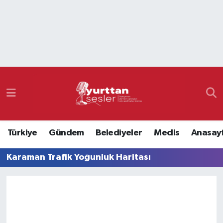
Nöbetçi Eczaneler
Hava Durumu
Namaz Vakitleri
Trafik Durumu
Türkiye
Gündem
Belediyeler
Meclis
Anasay
Süper Lig Puan Durumu ve Fikstür
Karaman Trafik Yoğunluk Haritası
Tüm Manşetler
Son Dakika Haberleri
Haber Arşivi