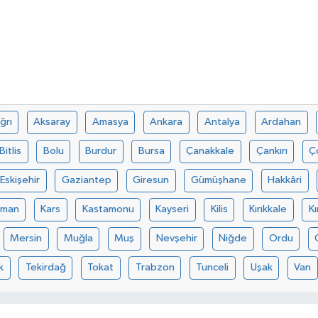
ğrı
Aksaray
Amasya
Ankara
Antalya
Ardahan
Bitlis
Bolu
Burdur
Bursa
Çanakkale
Çankırı
Ç
Eskişehir
Gaziantep
Giresun
Gümüşhane
Hakkâri
aman
Kars
Kastamonu
Kayseri
Kilis
Kırıkkale
Kı
Mersin
Muğla
Muş
Nevşehir
Niğde
Ordu
k
Tekirdağ
Tokat
Trabzon
Tunceli
Uşak
Van