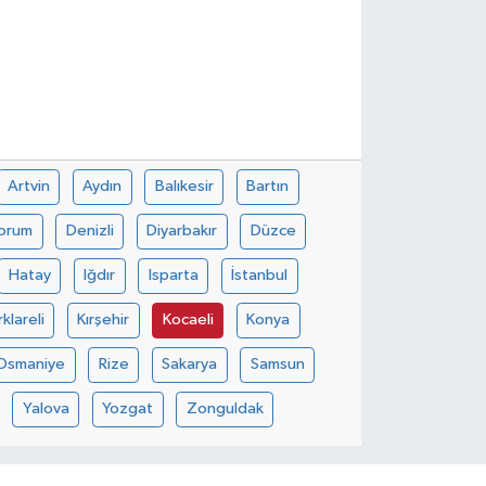
Artvin
Aydın
Balıkesir
Bartın
orum
Denizli
Diyarbakır
Düzce
Hatay
Iğdır
Isparta
İstanbul
rklareli
Kırşehir
Kocaeli
Konya
Osmaniye
Rize
Sakarya
Samsun
Yalova
Yozgat
Zonguldak