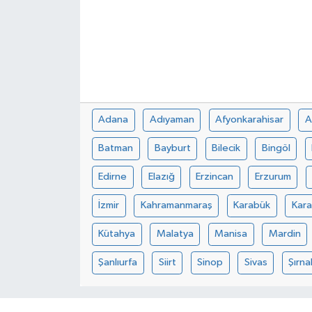
Adana
Adıyaman
Afyonkarahisar
A
Batman
Bayburt
Bilecik
Bingöl
Edirne
Elazığ
Erzincan
Erzurum
İzmir
Kahramanmaraş
Karabük
Kar
Kütahya
Malatya
Manisa
Mardin
Şanlıurfa
Siirt
Sinop
Sivas
Şırna