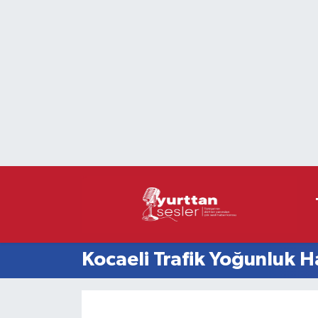
Nöbetçi Eczaneler
Hava Durumu
Namaz Vakitleri
Trafik Durumu
Süper Lig Puan Durumu ve Fikstür
Tüm Manşetler
Kocaeli Trafik Yoğunluk H
Son Dakika Haberleri
Haber Arşivi