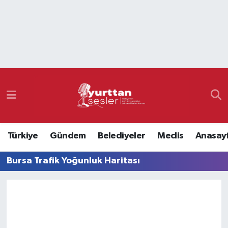
Nöbetçi Eczaneler
Hava Durumu
Namaz Vakitleri
Trafik Durumu
Türkiye
Gündem
Belediyeler
Meclis
Anasay
Süper Lig Puan Durumu ve Fikstür
Bursa Trafik Yoğunluk Haritası
Tüm Manşetler
Son Dakika Haberleri
Haber Arşivi