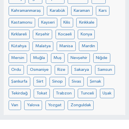
Kahramanmaraş
Karabük
Karaman
Kars
Kastamonu
Kayseri
Kilis
Kırıkkale
Kırklareli
Kırşehir
Kocaeli
Konya
Kütahya
Malatya
Manisa
Mardin
Mersin
Muğla
Muş
Nevşehir
Niğde
Ordu
Osmaniye
Rize
Sakarya
Samsun
Şanlıurfa
Siirt
Sinop
Sivas
Şırnak
Tekirdağ
Tokat
Trabzon
Tunceli
Uşak
Van
Yalova
Yozgat
Zonguldak