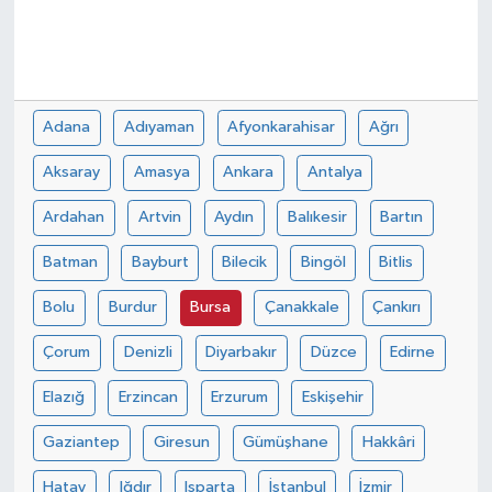
Adana
Adıyaman
Afyonkarahisar
Ağrı
Aksaray
Amasya
Ankara
Antalya
Ardahan
Artvin
Aydın
Balıkesir
Bartın
Batman
Bayburt
Bilecik
Bingöl
Bitlis
Bolu
Burdur
Bursa
Çanakkale
Çankırı
Çorum
Denizli
Diyarbakır
Düzce
Edirne
Elazığ
Erzincan
Erzurum
Eskişehir
Gaziantep
Giresun
Gümüşhane
Hakkâri
Hatay
Iğdır
Isparta
İstanbul
İzmir