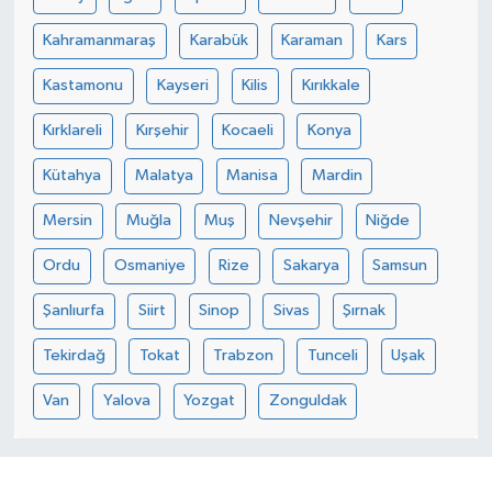
Kahramanmaraş
Karabük
Karaman
Kars
Kastamonu
Kayseri
Kilis
Kırıkkale
Kırklareli
Kırşehir
Kocaeli
Konya
Kütahya
Malatya
Manisa
Mardin
Mersin
Muğla
Muş
Nevşehir
Niğde
Ordu
Osmaniye
Rize
Sakarya
Samsun
Şanlıurfa
Siirt
Sinop
Sivas
Şırnak
Tekirdağ
Tokat
Trabzon
Tunceli
Uşak
Van
Yalova
Yozgat
Zonguldak