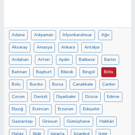
Adana
Adıyaman
Afyonkarahisar
Ağrı
Aksaray
Amasya
Ankara
Antalya
Ardahan
Artvin
Aydın
Balıkesir
Bartın
Batman
Bayburt
Bilecik
Bingöl
Bitlis
Bolu
Burdur
Bursa
Çanakkale
Çankırı
Çorum
Denizli
Diyarbakır
Düzce
Edirne
Elazığ
Erzincan
Erzurum
Eskişehir
Gaziantep
Giresun
Gümüşhane
Hakkâri
Hatay
Iğdır
Isparta
İstanbul
İzmir