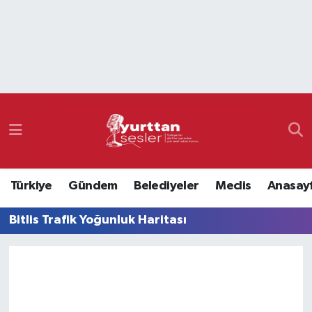
Nöbetçi Eczaneler
Hava Durumu
Namaz Vakitleri
Trafik Durumu
Türkiye
Gündem
Belediyeler
Meclis
Anasay
Süper Lig Puan Durumu ve Fikstür
Bitlis Trafik Yoğunluk Haritası
Tüm Manşetler
Son Dakika Haberleri
Haber Arşivi