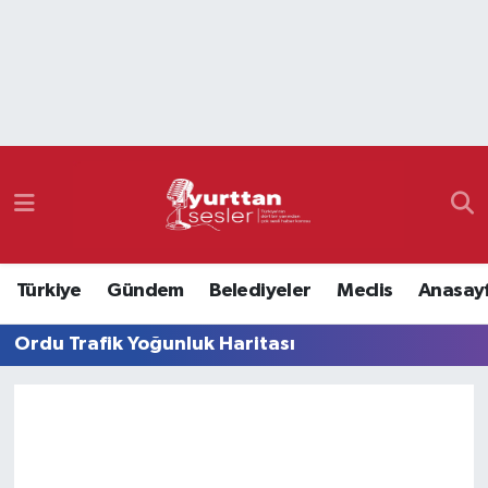
Nöbetçi Eczaneler
Hava Durumu
Namaz Vakitleri
Trafik Durumu
Türkiye
Gündem
Belediyeler
Meclis
Anasay
Süper Lig Puan Durumu ve Fikstür
Ordu Trafik Yoğunluk Haritası
Tüm Manşetler
Son Dakika Haberleri
Haber Arşivi