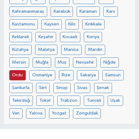
Kahramanmaraş
Karabük
Karaman
Kars
Kastamonu
Kayseri
Kilis
Kırıkkale
Kırklareli
Kırşehir
Kocaeli
Konya
Kütahya
Malatya
Manisa
Mardin
Mersin
Muğla
Muş
Nevşehir
Niğde
Ordu
Osmaniye
Rize
Sakarya
Samsun
Şanlıurfa
Siirt
Sinop
Sivas
Şırnak
Tekirdağ
Tokat
Trabzon
Tunceli
Uşak
Van
Yalova
Yozgat
Zonguldak