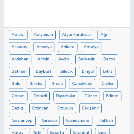
Adana
Adıyaman
Afyonkarahisar
Ağrı
Aksaray
Amasya
Ankara
Antalya
Ardahan
Artvin
Aydın
Balıkesir
Bartın
Batman
Bayburt
Bilecik
Bingöl
Bitlis
Bolu
Burdur
Bursa
Çanakkale
Çankırı
Çorum
Denizli
Diyarbakır
Düzce
Edirne
Elazığ
Erzincan
Erzurum
Eskişehir
Gaziantep
Giresun
Gümüşhane
Hakkâri
Hatay
Iğdır
Isparta
İstanbul
İzmir