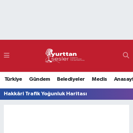
Nöbetçi Eczaneler
Hava Durumu
Namaz Vakitleri
Trafik Durumu
Türkiye
Gündem
Belediyeler
Meclis
Anasay
Süper Lig Puan Durumu ve Fikstür
Hakkâri Trafik Yoğunluk Haritası
Tüm Manşetler
Son Dakika Haberleri
Haber Arşivi