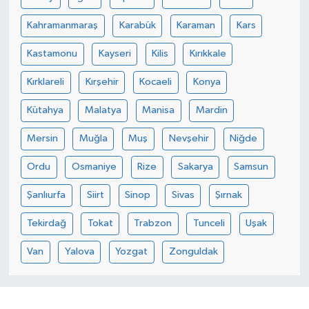
Kahramanmaraş
Karabük
Karaman
Kars
Kastamonu
Kayseri
Kilis
Kırıkkale
Kırklareli
Kırşehir
Kocaeli
Konya
Kütahya
Malatya
Manisa
Mardin
Mersin
Muğla
Muş
Nevşehir
Niğde
Ordu
Osmaniye
Rize
Sakarya
Samsun
Şanlıurfa
Siirt
Sinop
Sivas
Şırnak
Tekirdağ
Tokat
Trabzon
Tunceli
Uşak
Van
Yalova
Yozgat
Zonguldak