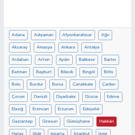
Adana
Adıyaman
Afyonkarahisar
Ağrı
Aksaray
Amasya
Ankara
Antalya
Ardahan
Artvin
Aydın
Balıkesir
Bartın
Batman
Bayburt
Bilecik
Bingöl
Bitlis
Bolu
Burdur
Bursa
Çanakkale
Çankırı
Çorum
Denizli
Diyarbakır
Düzce
Edirne
Elazığ
Erzincan
Erzurum
Eskişehir
Gaziantep
Giresun
Gümüşhane
Hakkâri
Hatay
Iğdır
Isparta
İstanbul
İzmir